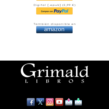
Digital [.epub] (2,99 €)
También disponible en