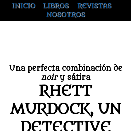
INICIO
LIBROS
REVISTAS
NOSOTROS
RHETT MURDOCK. DETECTIVE
PRIVADO
Una perfecta combinación de
noir
y sátira
RHETT
MURDOCK, UN
DETECTIVE