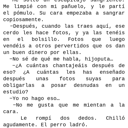
Me soltó un escupitajo sangriento.
Me limpié con mi pañuelo, y le partí
el pómulo. Su cara empezaba a sangrar
copiosamente.
−Después, cuando las traes aquí, ese
cerdo les hace fotos, y ya las tenéis
en el bolsillo. Fotos que luego
vendéis a otros pervertidos que os dan
un buen dinero por ellas.
−No sé de qué me habla, hijoputa…
−¿A cuántas chantajeáis después de
eso? ¿A cuántas les has enseñado
después unas fotos suyas para
obligarlas a posar desnudas en un
estudio?
−Yo no hago eso…
−No me gusta que me mientan a la
cara.
Le rompí dos dedos. Chilló
agudamente. El perro ladró.