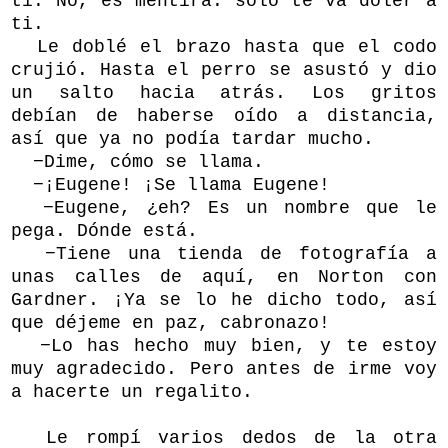
ti. No, es mentira: sólo te va doler a
ti.
Le doblé el brazo hasta que el codo
crujió. Hasta el perro se asustó y dio
un salto hacia atrás. Los gritos
debían de haberse oído a distancia,
así que ya no podía tardar mucho.
−Dime, cómo se llama.
−¡Eugene! ¡Se llama Eugene!
−Eugene, ¿eh? Es un nombre que le
pega. Dónde está.
−Tiene una tienda de fotografía a
unas calles de aquí, en Norton con
Gardner. ¡Ya se lo he dicho todo, así
que déjeme en paz, cabronazo!
−Lo has hecho muy bien, y te estoy
muy agradecido. Pero antes de irme voy
a hacerte un regalito.
Le rompí varios dedos de la otra