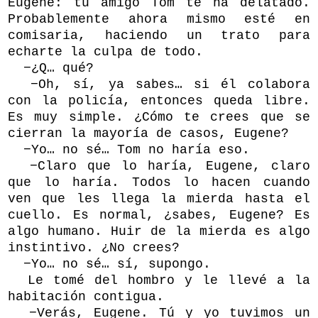
Eugene: tu amigo Tom te ha delatado.
Probablemente ahora mismo esté en
comisaria, haciendo un trato para
echarte la culpa de todo.
−¿Q… qué?
−Oh, sí, ya sabes… si él colabora
con la policía, entonces queda libre.
Es muy simple. ¿Cómo te crees que se
cierran la mayoría de casos, Eugene?
−Yo… no sé… Tom no haría eso.
−Claro que lo haría, Eugene, claro
que lo haría. Todos lo hacen cuando
ven que les llega la mierda hasta el
cuello. Es normal, ¿sabes, Eugene? Es
algo humano. Huir de la mierda es algo
instintivo. ¿No crees?
−Yo… no sé… sí, supongo.
Le tomé del hombro y le llevé a la
habitación contigua.
−Verás, Eugene. Tú y yo tuvimos un