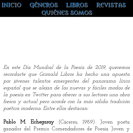
INICIO
GÉNEROS
LIBROS
REVISTAS
QUIÉNES SOMOS
DÍA MUNDIAL DE LA POESÍA
En este Día Mundial de la Poesía de 2019, queremos
recordarte que Grimald Libros ha hecho una apuesta
por jóvenes talentos emergentes del panorama lírico
español que se alejan de las nuevas y fáciles modas de
la poesía en Twitter para ofrecer a sus lectores una obra
fresca y actual pero acorde con la más sólida tradición
poética moderna. Entre ellos destacan:
Pablo M. Echegaray
(Cáceres, 1989). Joven poeta
ganador del Premio Comendadores de Poesía Joven y