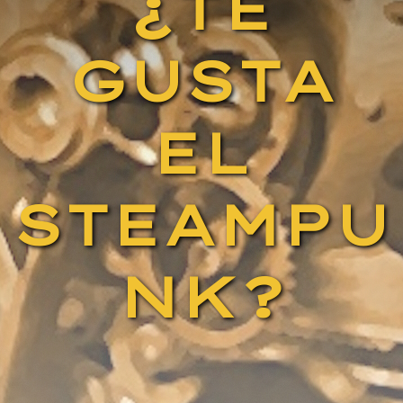
¿TE
GUSTA
EL
STEAMPU
NK?